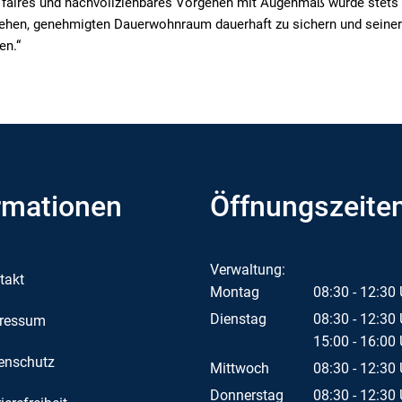
n faires und nachvollziehbares Vorgehen mit Augenmaß wurde stets
ehen, genehmigten Dauerwohnraum dauerhaft zu sichern und sein
en.“
rmationen
Öffnungszeite
Verwaltung:
takt
Montag
08:30
-
12:30
Von 08:30 bis
Dienstag
08:30
-
12:30
ressum
Von 08:30 bis
15:00
-
16:00
enschutz
Von 15:00 bis
Mittwoch
08:30
-
12:30
Von 08:30 bis
Donnerstag
08:30
-
12:30