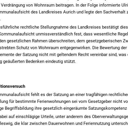
Verdrängung von Wohnraum beitragen. In der Folge informierte Ulri
mmunalaufsicht des Landkreises Aurich und legte den Sachverhalt 
.
ausführliche rechtliche Stellungnahme des Landkreises bestätigt die
e Kommunalaufsicht unmissverständlich fest, dass wesentliche Rege
den gesetzlichen Rahmen überschreiten, dem gesetzgeberischen Z
estrebten Schutz von Wohnraum entgegenwirken. Die Bewertung der
Elemente der Satzung nicht mit geltendem Recht vereinbar sind, was 
ig geäußerten Bedenken eindeutig stützt.
itionsversuch
unalaufsicht fehlt es der Satzung an einer tragfähigen rechtliche
lung für bestimmte Ferienwohnungen sei vom Gesetzgeber nicht vo
ge Begriffsbildung ihre gesetzlich eingeräumte Satzungskompetenz 
abei auf einschlägige Urteile, unter anderem des Oberverwaltungsg
leswig, die klar zwischen Dauerwohnen und Feriennutzung untersch