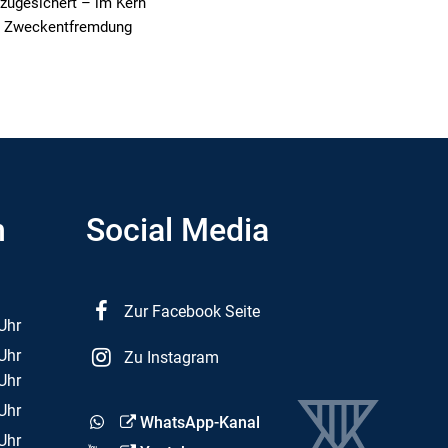
 zugesichert – im Kern
er Zweckentfremdung
n
Social Media
Zur Facebook Seite
Uhr
 12:30 Uhr
Uhr
Zu Instagram
 12:30 Uhr
Uhr
 16:00 Uhr
Uhr
WhatsApp-Kanal
 12:30 Uhr
Uhr