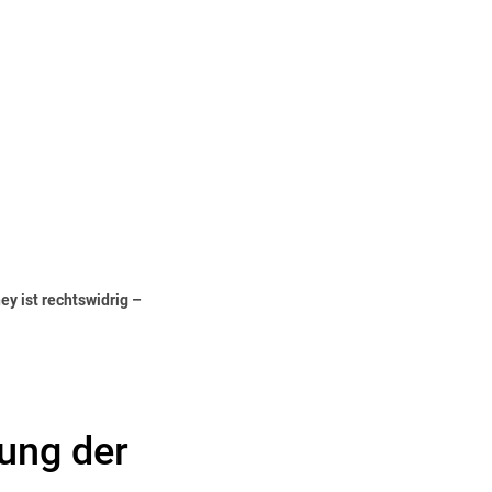
Seite einstellen
SOZIALES & GESUNDHEIT
y ist rechtswidrig –
ung der