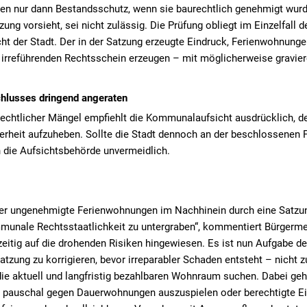
n nur dann Bestandsschutz, wenn sie baurechtlich genehmigt wurd
zung vorsieht, sei nicht zulässig. Die Prüfung obliegt im Einzelfall 
ht der Stadt. Der in der Satzung erzeugte Eindruck, Ferienwohnung
 irreführenden Rechtsschein erzeugen – mit möglicherweise gravie
hlusses dringend angeraten
 rechtlicher Mängel empfiehlt die Kommunalaufsicht ausdrücklich, 
erheit aufzuheben. Sollte die Stadt dennoch an der beschlossenen F
 die Aufsichtsbehörde unvermeidlich.
oder ungenehmigte Ferienwohnungen im Nachhinein durch eine Satzung 
munale Rechtsstaatlichkeit zu untergraben“, kommentiert Bürgermei
zeitig auf die drohenden Risiken hingewiesen. Es ist nun Aufgabe d
zung zu korrigieren, bevor irreparabler Schaden entsteht – nicht zul
die aktuell und langfristig bezahlbaren Wohnraum suchen. Dabei geh
pauschal gegen Dauerwohnungen auszuspielen oder berechtigte Einz