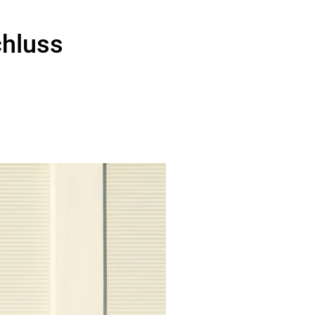
t
chluss