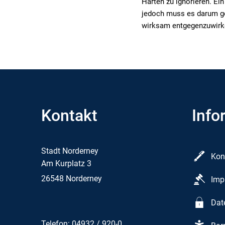
Härten zu ignorieren. Ei
jedoch muss es darum g
wirksam entgegenzuwirk
Kontakt
Info
Stadt Norderney
Kon
Am Kurplatz 3
26548 Norderney
Imp
Dat
Telefon: 04932 / 920-0