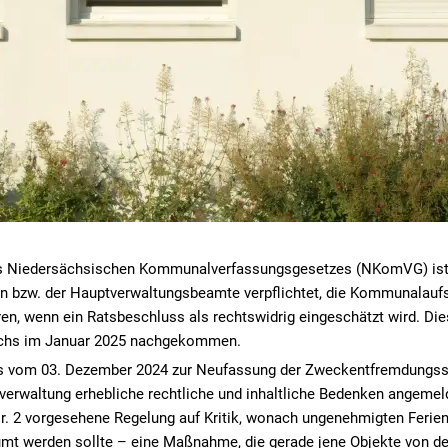
s Niedersächsischen Kommunalverfassungsgesetzes (NKomVG) ist
 bzw. der Hauptverwaltungsbeamte verpflichtet, die Kommunalauf
ren, wenn ein Ratsbeschluss als rechtswidrig eingeschätzt wird. Dies
richs im Januar 2025 nachgekommen.
 vom 03. Dezember 2024 zur Neufassung der Zweckentfremdungssat
erwaltung erhebliche rechtliche und inhaltliche Bedenken angemel
2 Nr. 2 vorgesehene Regelung auf Kritik, wonach ungenehmigten Fer
mt werden sollte – eine Maßnahme, die gerade jene Objekte von de