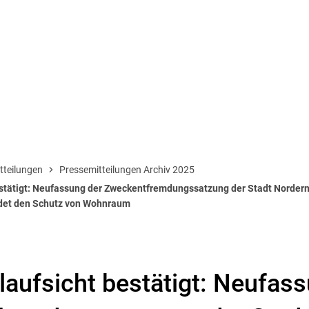
US & POLITIK
BAUEN & UMWELT
tteilungen
Pressemitteilungen Archiv 2025
tätigt: Neufassung der Zweckentfremdungssatzung der Stadt Norderne
det den Schutz von Wohnraum
ufsicht bestätigt: Neufass