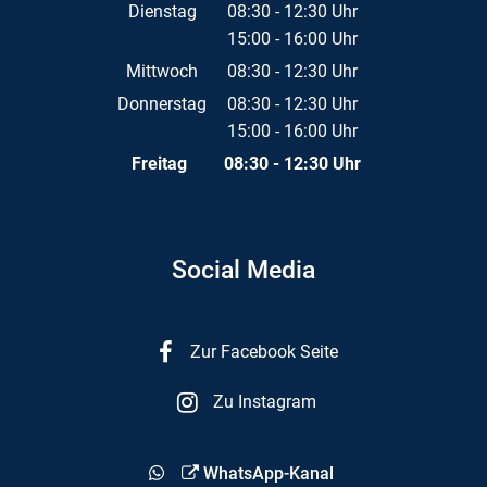
Von 08:30 bis 12:30 Uhr
Dienstag
08:30
-
12:30
Uhr
15:00
-
16:00
Von 08:30 bis 12:30 Uhr
Uhr
Von 15:00 bis 16:00 Uhr
Mittwoch
08:30
-
12:30
Uhr
Von 08:30 bis 12:30 Uhr
Donnerstag
08:30
-
12:30
Uhr
15:00
-
16:00
Von 08:30 bis 12:30 Uhr
Uhr
Von 15:00 bis 16:00 Uhr
Freitag
08:30
-
12:30
Uhr
Von 08:30 bis 12:30 Uhr
Social Media
Zur Facebook Seite
Zu Instagram
WhatsApp-Kanal