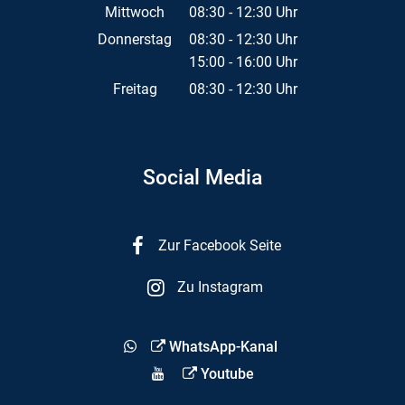
Von 15:00 bis 16:00 Uhr
Mittwoch
08:30
-
12:30
Uhr
Von 08:30 bis 12:30 Uhr
Donnerstag
08:30
-
12:30
Uhr
15:00
-
16:00
Von 08:30 bis 12:30 Uhr
Uhr
Von 15:00 bis 16:00 Uhr
Freitag
08:30
-
12:30
Uhr
Von 08:30 bis 12:30 Uhr
Social Media
Zur Facebook Seite
Zu Instagram
WhatsApp-Kanal
Youtube