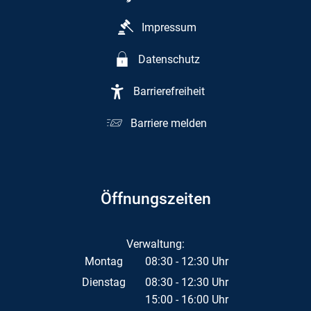
Impressum
Datenschutz
Barrierefreiheit
Barriere melden
Öffnungszeiten
Verwaltung:
Montag
08:30
-
12:30
Uhr
Von 08:30 bis 12:30 Uhr
Dienstag
08:30
-
12:30
Uhr
15:00
-
16:00
Von 08:30 bis 12:30 Uhr
Uhr