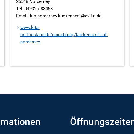
26548 Norderney
Tel.:04932 / 83458
Email: kts.norderney.kuekennest@evlka.de
www.kita-
ostfriesland.de/einrichtung/kuekennest-auf-
norderney
rmationen
Öffnungszeite