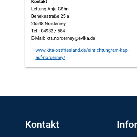
Kontakt
Leitung Anja Göhn
Benekestraße 25 a
26548 Norderney
Tel.: 04932 / 584
E-Mail: kts.norderney@evlka.de
www.kita-ostfriesland.de/einrichtung/am-kap-
auf-norderney/
Kontakt
Info